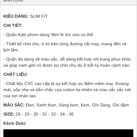
BÌNH LUẬN
KIỂU DÁNG:
SLIM FIT
CHI TIẾT:
- Quần Kaki phom dáng Slim fit ôm vừa cơ thể.
- Thiết kế chỉn chu, tỉ mỉ trên từng đường cắt may, mang đến vẻ
lịch lãm.
- Quần đa dạng về màu sắc, dễ dàng kết hợp với trang phục khác
và giúp nam giới có được sự chỉn chu dù ở bất kỳ hoàn cảnh nào.
CHẤT LIỆU:
- Chất liệu CVC cao cấp là sự kết hợp ưu điểm mềm mại, thoáng
mát, xốp nhẹ và bền chắc của cotton tự nhiên và màu sắc sắc nét
của sợi nhân tạo.
MÀU SẮC:
Đen, Xanh than, Vàng kem, Kem, Ghi Sáng, Ghi đậm
SIZE:
28 - 29 - 30 - 31 - 32 - 34 - 36
Kênh Doki: