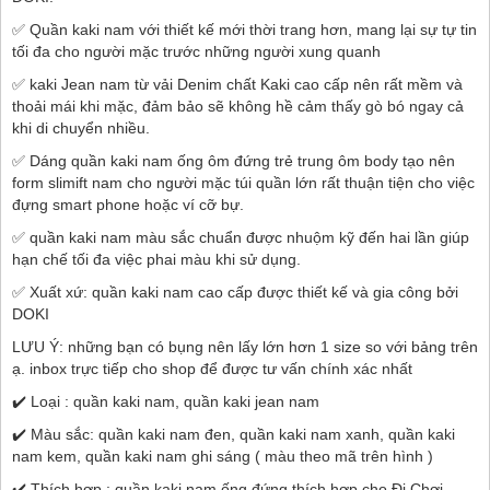
✅ Quần kaki nam với thiết kế mới thời trang hơn, mang lại sự tự tin
tối đa cho người mặc trước những người xung quanh
✅ kaki Jean nam từ vải Denim chất Kaki cao cấp nên rất mềm và
thoải mái khi mặc, đảm bảo sẽ không hề cảm thấy gò bó ngay cả
khi di chuyển nhiều.
✅ Dáng quần kaki nam ống ôm đứng trẻ trung ôm body tạo nên
form slimift nam cho người mặc túi quần lớn rất thuận tiện cho việc
đựng smart phone hoặc ví cỡ bự.
✅ quần kaki nam màu sắc chuẩn được nhuộm kỹ đến hai lần giúp
hạn chế tối đa việc phai màu khi sử dụng.
✅ Xuất xứ: quần kaki nam cao cấp được thiết kế và gia công bởi
DOKI
LƯU Ý: những bạn có bụng nên lấy lớn hơn 1 size so với bảng trên
ạ. inbox trực tiếp cho shop để được tư vấn chính xác nhất
✔️ Loại : quần kaki nam, quần kaki jean nam
✔️ Màu sắc: quần kaki nam đen, quần kaki nam xanh, quần kaki
nam kem, quần kaki nam ghi sáng ( màu theo mã trên hình )
✔️ Thích hợp : quần kaki nam ống đứng thích hợp cho Đi Chơi,