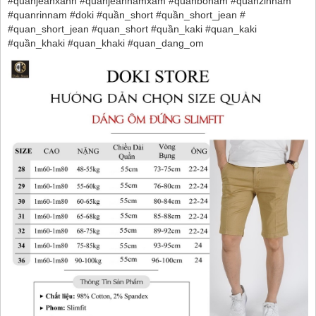
#quanjeanxanh #quanjeannamxam #quanbonam #quanzinnam
#quanrinnam #doki #quần_short #quần_short_jean #
#quan_short_jean #quan_short #quần_kaki #quan_kaki
#quần_khaki #quan_khaki #quan_dang_om