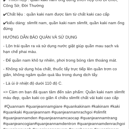
Công Sở, Đời Thường
✔️Chất liệu : quần kaki nam được làm từ chất kaki cao cấp
✔️kiểu dáng: slimfit nam, quần kaki nam slimfit, quần kaki nam ống
đứng
HƯỚNG DẪN BẢO QUẢN VÀ SỬ DỤNG
- Lộn trái quần ra và sử dụng nước giặt giúp quần mau sạch và
hạn chế phai màu.
- Để quần nam khô tự nhiên, phơi trong bóng râm thoáng mát.
- Không sử dụng hóa chất, thuốc tẩy trực tiếp lên quần trơn co
giãn, không ngâm quần quá lâu trong dung dịch tẩy.
- Là ủi ở nhiệt độ dưới 110 độ C.
=> Cảm ơn bạn đã quan tâm đến sản phẩm: Quần kaki nam slimfit
màu đẹp, quần kaki co giãn 4 chiều slimfit chất vải kaki cao cấp
#Quannam #quanjeannamgiare #quankakinam #kakinam #kaki
#quankaki #quanjeannam #quanjeannamrachgoi #slimfit
#quanjeannamden #quanjeannamcaocap #quanjeannamtrang
#quanjeancogian#quanjeannamdentron #quanjeannamdenrachgoi