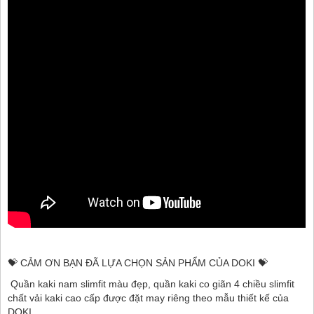
💝 CẢM ƠN BẠN ĐÃ LỰA CHỌN SẢN PHẨM CỦA DOKI 💝
Quần kaki nam slimfit màu đẹp, quần kaki co giãn 4 chiều slimfit
chất vải kaki cao cấp được đặt may riêng theo mẫu thiết kế của
DOKI.